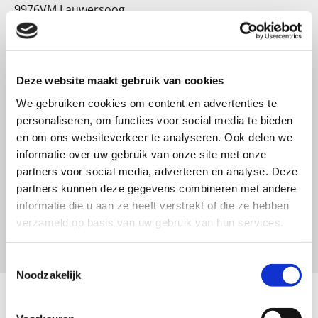
9976VM Lauwersoog
Telefoon
+31519349139
Deze website maakt gebruik van cookies
Email
We gebruiken cookies om content en advertenties te
info@scheepspark-lauwersoog.nl
personaliseren, om functies voor social media te bieden
en om ons websiteverkeer te analyseren. Ook delen we
informatie over uw gebruik van onze site met onze
Routebeschrijving
partners voor social media, adverteren en analyse. Deze
Openingstijden
partners kunnen deze gegevens combineren met andere
informatie die u aan ze heeft verstrekt of die ze hebben
Maandag - Zaterdag
05:30 - 23:00
verzameld op basis van uw gebruik van hun services.
Zondag
07:30 - 23:00
Toestemmingsselectie
Noodzakelijk
HANDIGE LINKS VOOR UW BEZOEK
AAN Schiermonnikoog